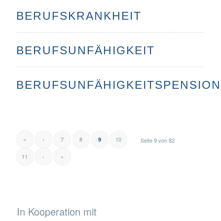
BERUFSKRANKHEIT
BERUFSUNFÄHIGKEIT
BERUFSUNFÄHIGKEITSPENSION
«
‹
7
8
10
9
Seite 9 von 82
11
›
»
In Kooperation mit