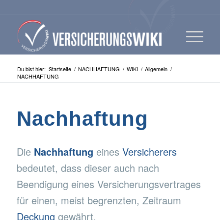
Du bist hier:
Startseite
/
NACHHAFTUNG
/
WIKI
/
Allgemein
/
NACHHAFTUNG
Nachhaftung
Die
Nachhaftung
eines
Versicherers
bedeutet, dass dieser auch nach
Beendigung eines Versicherungsvertrages
für einen, meist begrenzten, Zeitraum
Deckung
gewährt.