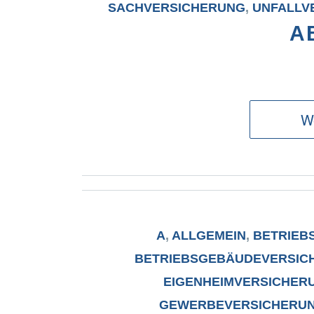
SACHVERSICHERUNG
,
UNFALLV
A
We
A
,
ALLGEMEIN
,
BETRIEB
BETRIEBSGEBÄUDEVERSIC
EIGENHEIMVERSICHER
GEWERBEVERSICHERU