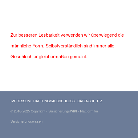
Zur besseren Lesbarkeit verwenden wir überwiegend die
männliche Form. Selbstverständlich sind immer alle
Geschlechter gleichermaßen gemeint.
IMPRESSUM
|
HAFTUNGSAUSSCHLUSS
|
DATENSCHUTZ
© 2018-2025 Copyright - VersicherungsWIKI - Plattform für
Versicherungswissen