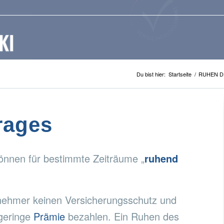
Du bist hier:
Startseite
/
RUHEN D
rages
können für bestimmte Zeiträume „
ruhend
snehmer keinen Versicherungsschutz und
 geringe
Prämie
bezahlen. Ein Ruhen des