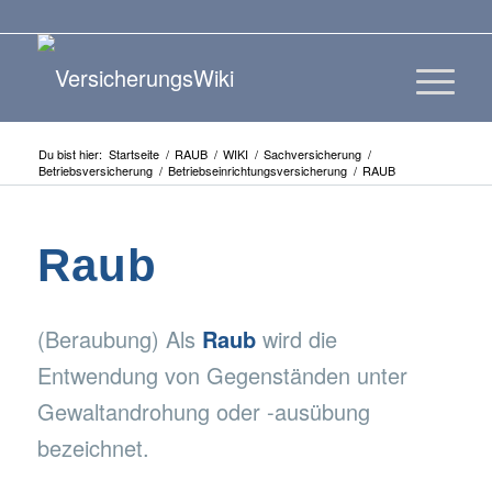
Du bist hier:
Startseite
/
RAUB
/
WIKI
/
Sachversicherung
/
Betriebsversicherung
/
Betriebseinrichtungsversicherung
/
RAUB
Raub
(Beraubung) Als
Raub
wird die
Entwendung von Gegenständen unter
Gewaltandrohung oder -ausübung
bezeichnet.