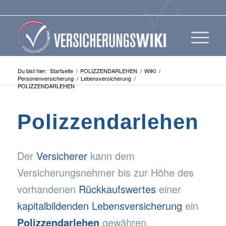
Du bist hier:
Startseite
/
POLIZZENDARLEHEN
/
WIKI
/
Personenversicherung
/
Lebensversicherung
/
POLIZZENDARLEHEN
Polizzendarlehen
Der
Versicherer
kann dem
Versicherungsnehmer bis zur Höhe des
vorhandenen
Rückkaufswertes
einer
kapitalbildenden Lebensversicherung
ein
Polizzendarlehen
gewähren.